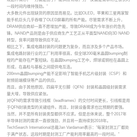
一段时间内维持强劲。”
大多数元件出现缺货的原因显而易见。比如OLED，苹果和三星两家智
能手机巨头几乎吞噬了OLED屏幕的所有产能。尽管需求不断上升，
DRAM供应商却一直不愿增加产能，导致DRAM成为今年涨价的急先
锋。NAND产品则是由于供应商生产工艺正从平面型NAND向3D NAND
转型，良率问题导致供应不足。
相比之下，集成电路封装的问题更为复杂，而且涉及多个产品市场。
集成电路封装行业的工厂利用率很高，但全球200毫米晶圆bumping制
程的产能存在严重短缺。在晶圆bumping工艺中，焊球或铜柱在晶圆上
形成，在晶粒与基板之间提供电互连。
200mm晶圆bumping产能不足影响了智能手机芯片级封装（CSP）和
射频前端模块等产品的供应。
而且，由于其他原因，四扁平无引脚（QFN）封装和晶圆级封装需求
量大增，导致供应紧张。
对QFN的需求导致引线框（leadframes）的交付时间更长，引线框是用
于QFN封装类型的关键组件。而且，封装设备需求也比预期的要强。
当然，并不是所有封装类型都供不应求。但是总体来说，整个2017年
半导体封测的需求一直很强劲，并且将一直持续到2018年。
TechSearch International总裁Jan Vardaman表示：”每家封测工厂都处
于满产状态，这段时期是封测工厂产能利用率最高的一段时间。”