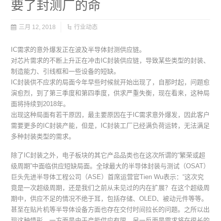
要了封测厂的命
三月 12, 2018
行业动态
IC需求的意外爆发正在波及半导体封测供应链。
对芯片需求的不断上升正在冲击IC封装供应链，导致某些类型的封装、
制造能力、引线框和一些设备的短缺。
IC封装供不应求的局面今年早些时候就开始出现了，自那时起，问题愈
演愈烈，到了第三季度和第四季度，供求严重失衡，现在看来，这种局
面将持续到2018年。
出现这种局面有若干原因，最主要原因在于IC需求意外爆发，因此客户
需要更多的IC封装产能，但是，IC封装工厂已经满负荷运转，无法满足
多种封装类型的需求。
除了IC封装之外，电子板块的其它产品品类也在这次所谓的“繁荣或超
级周期”中面临供应短缺局面。全球最大的半导体封装与测试（OSAT）
巨头先进半导体工程公司（ASE）首席运营官Tien Wu表示：“这次究
竟是一次超级周期，还是我们之前从未见过的内在扩展？在这个超级周
期中，供应不足的情况不绝于耳，包括存储、OLED、被动元件等等。
甚至在贴片机等半导体设备方面也存在交付时间拉长的问题。之所以出
现这种情形，一方面是由于产能供应有限，另一反面是需求将在很长的